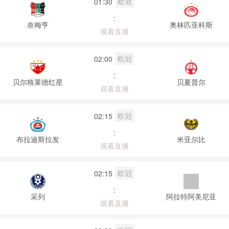
欧冠
01:30
:
奈梅亨
奥林匹亚科斯
观看直播
欧冠
02:00
:
贝尔格莱德红星
贝夏普尔
观看直播
欧冠
02:15
:
布拉迪斯拉发
米亚尔比
观看直播
欧冠
02:15
:
采列
阿拉特阿美尼亚
观看直播