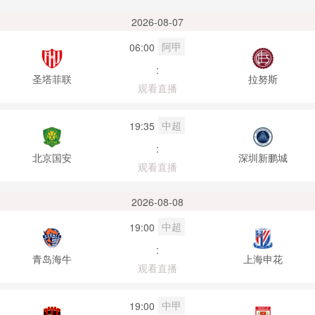
2026-08-07
阿甲
06:00
:
圣塔菲联
拉努斯
观看直播
中超
19:35
:
北京国安
深圳新鹏城
观看直播
2026-08-08
中超
19:00
:
青岛海牛
上海申花
观看直播
中甲
19:00