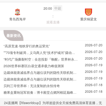
中超
20:00
:
青岛西海岸
重庆铜梁龙
观看直播
最新资讯
2026-07-20
“高原竞速·地铁穿行的奥运荣光”
2026-07-20
**70项专利破局，义乌商人凭“技术护城河”撬动政
2026-07-20
府千万订单**
“时代广场撕裂时空：全息投影『唤醒』世界杯永恒
2026-07-19
瞬间”
2026世界杯赛区白昼交通承载力峰值测算
2026-07-19
边裁体能衰减临界点与越位误判的隐性关联机制
2026-07-19
——基于世界杯跑动负荷累积的实证分析
边裁体能衰减临界点与越位误判的隐性关联机制
2026-07-18
——基于世界杯跑动负荷累积的实证分析
贝利三夺世界杯：无法复制的永恒传奇
2026-07-18
糖果盒重响冠军前奏：博卡殿堂点燃阿根廷巅峰战
火
24直播网【fifaworldcup】为球迷提供全天候免费高清体育直播，无