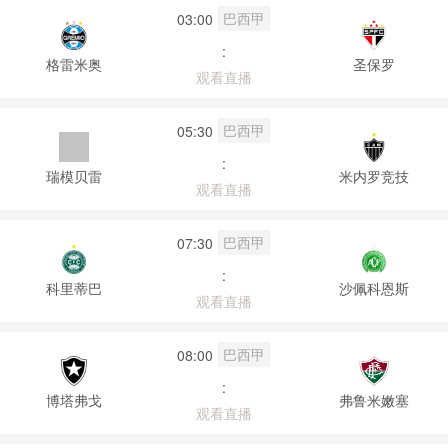
巴西甲
03:00
:
格雷米奥
圣保罗
观看直播
巴西甲
05:30
:
瑞模贝雷
米内罗竞技
观看直播
巴西甲
07:30
:
科里蒂巴
沙佩科恩斯
观看直播
巴西甲
08:00
:
博塔弗戈
弗鲁米嫩塞
观看直播