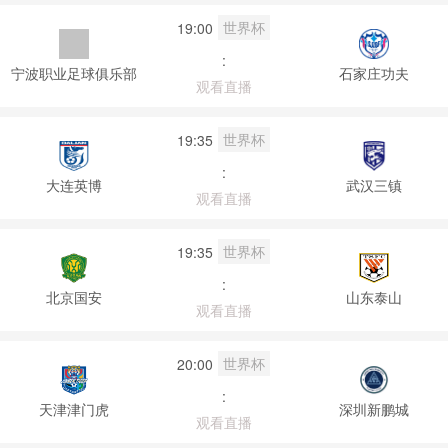
世界杯
19:00
:
宁波职业足球俱乐部
石家庄功夫
观看直播
世界杯
19:35
:
大连英博
武汉三镇
观看直播
世界杯
19:35
:
北京国安
山东泰山
观看直播
世界杯
20:00
:
天津津门虎
深圳新鹏城
观看直播