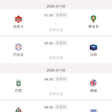
2026-07-05
世界杯
01:00
:
加拿大
摩洛哥
观看直播
世界杯
05:00
:
巴拉圭
法国
观看直播
2026-07-06
世界杯
04:00
:
巴西
挪威
观看直播
世界杯
08:00