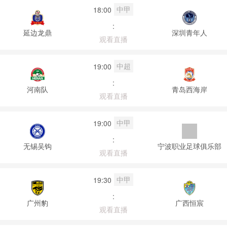
中甲
18:00
:
延边龙鼎
深圳青年人
观看直播
中超
19:00
:
河南队
青岛西海岸
观看直播
中甲
19:00
:
无锡吴钩
宁波职业足球俱乐部
观看直播
中甲
19:30
:
广州豹
广西恒宸
观看直播