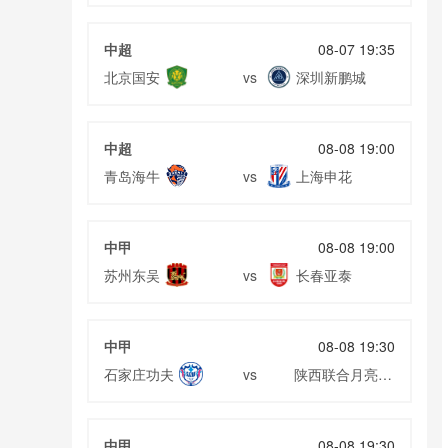
05月21日 维罗纳vs科莫 全场录像
中超
08-07 19:35
05月21日 F1艾米利亚-罗马涅大奖赛正赛 全场录像
北京国安
深圳新鹏城
vs
回放
05月21日 国际米兰vs拉齐奥 全场录像回放
05月20日 塞维利亚vs皇家马德里 全场录像回放
05月20日 莱切vs都灵 全场录像回放
中超
08-08 19:00
05月20日 维罗纳vs科莫 全场录像回放
青岛海牛
上海申花
vs
中甲
08-08 19:00
苏州东吴
长春亚泰
vs
中甲
08-08 19:30
石家庄功夫
陕西联合月亮泊
vs
队
中甲
08-08 19:30