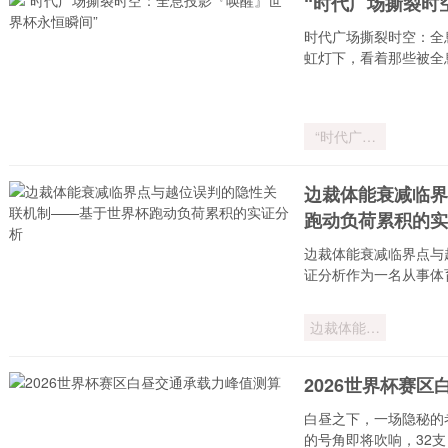
“时代广场撕裂时
政府
单*
时代广场撕裂时空：全
虹灯下，看着那些被全
“时代广场
撕裂时空：
全息投影
边裁体能衰减临界
『唤醒』世
跑动负荷累积的实
界杯永恒瞬
间”
边裁体能衰减临界点与
证分析作为一名从事体
边裁体能衰
减临界点与
越位误判的
2026世界杯赛
隐性关联机
制——基于
白昼之下，一场隐秘的考
世界杯跑动
的号角即将吹响，32支