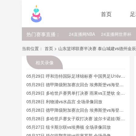
首页
足
热门赛事直播：
24直播网NBA
24直播网世界杯
24直播网中超
24直播网法乙
当前位置：
首页
>
山东篮球联赛半决赛 泰山城建vs德州金
24直播网NBA比尔
24直播网NB
相关录像
05月29日 呼和浩特国际足球锦标赛 中国男足U16vs
沙特U16 全场录像
05月29日 德甲降级附加赛次回合 埃弗斯堡vs海登海
姆 全场录像
05月29日 多哈世乒赛男单打决赛 雨果vs王楚钦 全场
录像回放
05月28日 利物浦vs水晶宫 全场录像回放
05月28日 德甲降级附加赛次回合 埃弗斯堡vs海登海
姆 全场录像回放
05月28日 多哈世乒赛女子双打决赛 波尔卡诺娃/斯佐
科斯vs王曼昱/蒯曼 全场录像回放
05月27日 纽卡斯尔联vs埃弗顿 全场录像回放
05月27日 毕尔巴鄂竞技vs巴塞罗那 全场录像