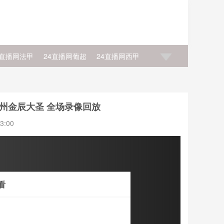
4直播网法甲
24直播网葡超
24直播网西甲
利
24直播网NBA艾维
24直播网NBA坎宁安
德州金辰大圣 全场录像回放
3:00
看