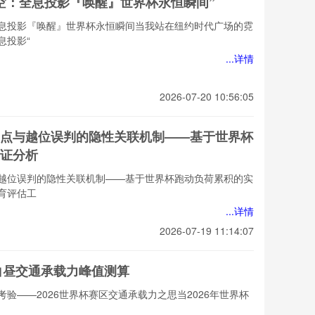
空：全息投影『唤醒』世界杯永恒瞬间”
千万订
*
息投影『唤醒』世界杯永恒瞬间当我站在纽约时代广场的霓
息投影“
...详情
2026-07-20 10:56:05
点与越位误判的隐性关联机制——基于世界杯
证分析
越位误判的隐性关联机制——基于世界杯跑动负荷累积的实
育评估工
...详情
2026-07-19 11:14:07
区白昼交通承载力峰值测算
验——2026世界杯赛区交通承载力之思当2026年世界杯