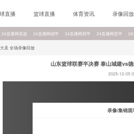
球直播
篮球直播
体育资讯
录像回放
24直播网英超
24直播网德甲
24直播网荷甲
24直播网意甲
2
24直播网西乙
24直播网英冠
24直播网日职乙
24直播网NBA比斯
辰大圣 全场录像回放
A杜兰特
24直播网NBA太阳
24直播网NBA活塞
山东篮球联赛半决赛 泰山城建vs
2025-12-05 0
录像/集锦观