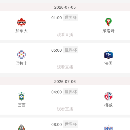
2026-07-05
世界杯
01:00
:
加拿大
摩洛哥
观看直播
世界杯
05:00
:
巴拉圭
法国
观看直播
2026-07-06
世界杯
04:00
:
巴西
挪威
观看直播
世界杯
08:00