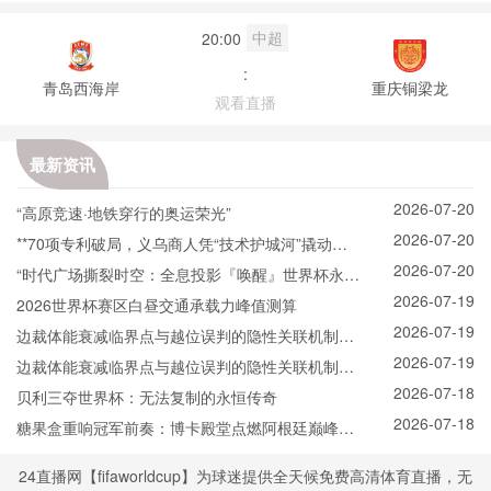
中超
20:00
:
青岛西海岸
重庆铜梁龙
观看直播
最新资讯
2026-07-20
“高原竞速·地铁穿行的奥运荣光”
2026-07-20
**70项专利破局，义乌商人凭“技术护城河”撬动政
2026-07-20
府千万订单**
“时代广场撕裂时空：全息投影『唤醒』世界杯永恒
2026-07-19
瞬间”
2026世界杯赛区白昼交通承载力峰值测算
2026-07-19
边裁体能衰减临界点与越位误判的隐性关联机制
2026-07-19
——基于世界杯跑动负荷累积的实证分析
边裁体能衰减临界点与越位误判的隐性关联机制
2026-07-18
——基于世界杯跑动负荷累积的实证分析
贝利三夺世界杯：无法复制的永恒传奇
2026-07-18
糖果盒重响冠军前奏：博卡殿堂点燃阿根廷巅峰战
火
24直播网【fifaworldcup】为球迷提供全天候免费高清体育直播，无