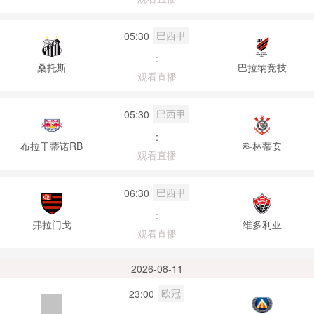
巴西甲
05:30
:
桑托斯
巴拉纳竞技
观看直播
巴西甲
05:30
:
布拉干蒂诺RB
科林蒂安
观看直播
巴西甲
06:30
:
弗拉门戈
维多利亚
观看直播
2026-08-11
欧冠
23:00