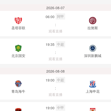
2026-08-07
阿甲
06:00
:
圣塔菲联
拉努斯
观看直播
中超
19:35
:
北京国安
深圳新鹏城
观看直播
2026-08-08
中超
19:00
:
青岛海牛
上海申花
观看直播
中甲
19:00