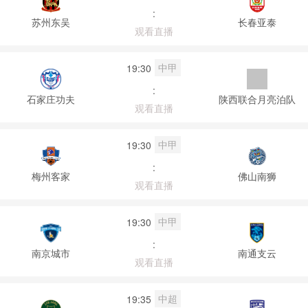
:
苏州东吴
长春亚泰
观看直播
中甲
19:30
:
石家庄功夫
陕西联合月亮泊队
观看直播
中甲
19:30
:
梅州客家
佛山南狮
观看直播
中甲
19:30
:
南京城市
南通支云
观看直播
中超
19:35