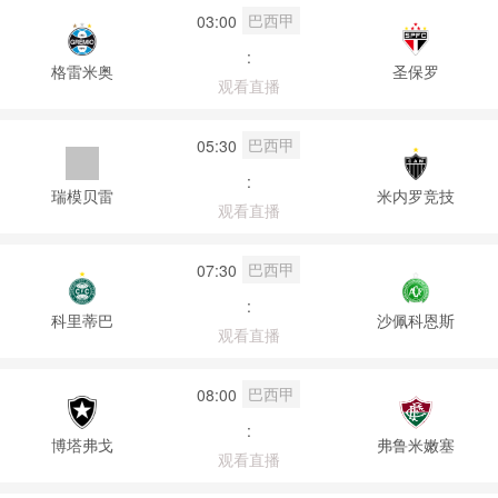
巴西甲
03:00
:
格雷米奥
圣保罗
观看直播
巴西甲
05:30
:
瑞模贝雷
米内罗竞技
观看直播
巴西甲
07:30
:
科里蒂巴
沙佩科恩斯
观看直播
巴西甲
08:00
:
博塔弗戈
弗鲁米嫩塞
观看直播