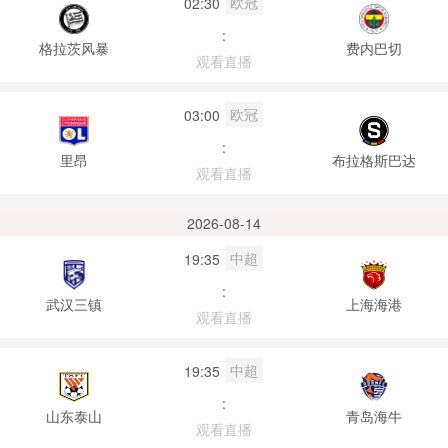
欧冠
02:30
:
格拉茨风暴
费内巴切
观看直播
欧冠
03:00
:
里昂
布拉格斯巴达
观看直播
2026-08-14
中超
19:35
:
武汉三镇
上海海港
观看直播
中超
19:35
:
山东泰山
青岛海牛
观看直播