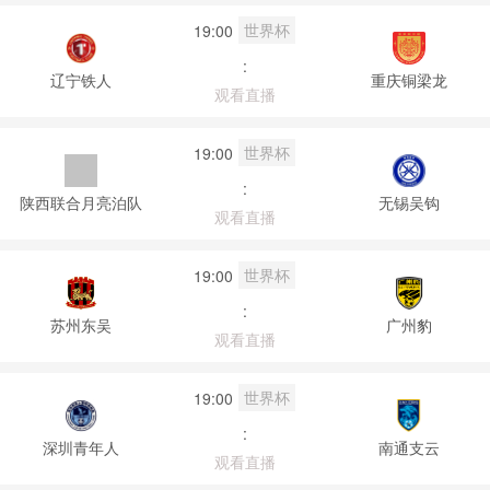
世界杯
19:00
:
辽宁铁人
重庆铜梁龙
观看直播
世界杯
19:00
:
陕西联合月亮泊队
无锡吴钩
观看直播
世界杯
19:00
:
苏州东吴
广州豹
观看直播
世界杯
19:00
:
深圳青年人
南通支云
观看直播