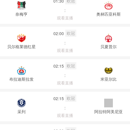
欧冠
01:30
:
奈梅亨
奥林匹亚科斯
观看直播
欧冠
02:00
:
贝尔格莱德红星
贝夏普尔
观看直播
欧冠
02:15
:
布拉迪斯拉发
米亚尔比
观看直播
欧冠
02:15
:
采列
阿拉特阿美尼亚
观看直播