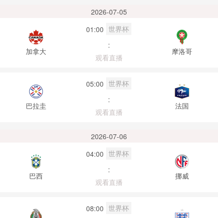
2026-07-05
世界杯
01:00
:
加拿大
摩洛哥
观看直播
世界杯
05:00
:
巴拉圭
法国
观看直播
2026-07-06
世界杯
04:00
:
巴西
挪威
观看直播
世界杯
08:00