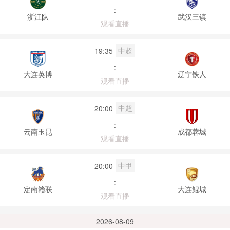
:
浙江队
武汉三镇
观看直播
中超
19:35
:
大连英博
辽宁铁人
观看直播
中超
20:00
:
云南玉昆
成都蓉城
观看直播
中甲
20:00
:
定南赣联
大连鲲城
观看直播
2026-08-09