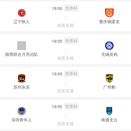
世界杯
19:00
:
辽宁铁人
重庆铜梁龙
观看直播
世界杯
19:00
:
陕西联合月亮泊队
无锡吴钩
观看直播
世界杯
19:00
:
苏州东吴
广州豹
观看直播
世界杯
19:00
:
深圳青年人
南通支云
观看直播