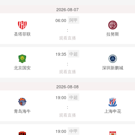
2026-08-07
阿甲
06:00
:
圣塔菲联
拉努斯
观看直播
中超
19:35
:
北京国安
深圳新鹏城
观看直播
2026-08-08
中超
19:00
:
青岛海牛
上海申花
观看直播
中甲
19:00