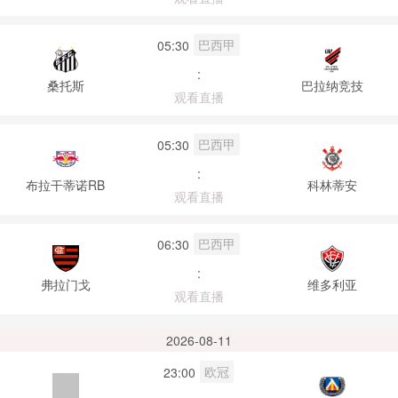
巴西甲
05:30
:
桑托斯
巴拉纳竞技
观看直播
巴西甲
05:30
:
布拉干蒂诺RB
科林蒂安
观看直播
巴西甲
06:30
:
弗拉门戈
维多利亚
观看直播
2026-08-11
欧冠
23:00