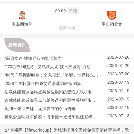
中超
20:00
:
青岛西海岸
重庆铜梁龙
观看直播
最新资讯
2026-07-20
“高原竞速·地铁穿行的奥运荣光”
2026-07-20
**70项专利破局，义乌商人凭“技术护城河”撬动政
2026-07-20
府千万订单**
“时代广场撕裂时空：全息投影『唤醒』世界杯永恒
2026-07-19
瞬间”
2026世界杯赛区白昼交通承载力峰值测算
2026-07-19
边裁体能衰减临界点与越位误判的隐性关联机制
2026-07-19
——基于世界杯跑动负荷累积的实证分析
边裁体能衰减临界点与越位误判的隐性关联机制
2026-07-18
——基于世界杯跑动负荷累积的实证分析
贝利三夺世界杯：无法复制的永恒传奇
2026-07-18
糖果盒重响冠军前奏：博卡殿堂点燃阿根廷巅峰战
火
24直播网【fifaworldcup】为球迷提供全天候免费高清体育直播，无