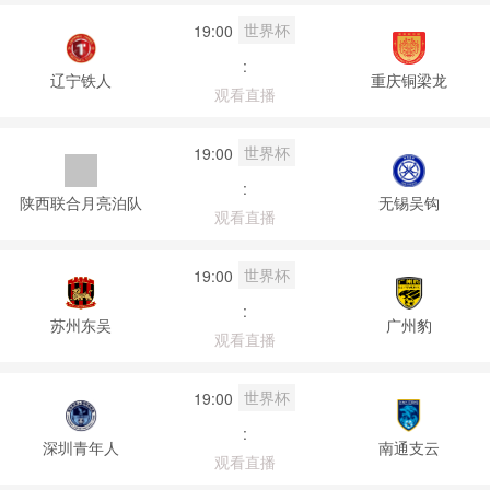
世界杯
19:00
:
辽宁铁人
重庆铜梁龙
观看直播
世界杯
19:00
:
陕西联合月亮泊队
无锡吴钩
观看直播
世界杯
19:00
:
苏州东吴
广州豹
观看直播
世界杯
19:00
:
深圳青年人
南通支云
观看直播