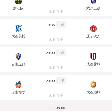
:
浙江队
武汉三镇
观看直播
中超
19:35
:
大连英博
辽宁铁人
观看直播
中超
20:00
:
云南玉昆
成都蓉城
观看直播
中甲
20:00
:
定南赣联
大连鲲城
观看直播
2026-08-09