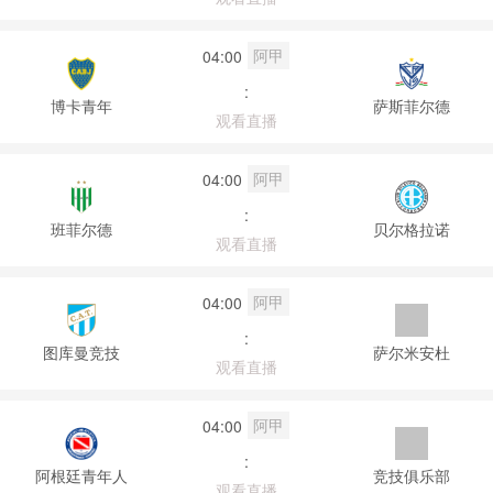
阿甲
04:00
:
博卡青年
萨斯菲尔德
观看直播
阿甲
04:00
:
班菲尔德
贝尔格拉诺
观看直播
阿甲
04:00
:
图库曼竞技
萨尔米安杜
观看直播
阿甲
04:00
:
阿根廷青年人
竞技俱乐部
观看直播