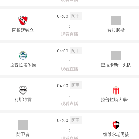
阿甲
04:00
:
阿根廷独立
普拉腾斯
观看直播
阿甲
04:00
:
拉普拉塔体操
巴拉卡斯中央队
观看直播
阿甲
04:00
:
利斯特雷
拉普拉塔大学生
观看直播
阿甲
04:00
:
防卫者
纽维尔老男孩
观看直播