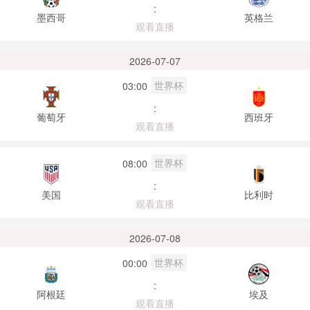
:
墨西哥
英格兰
观看直播
2026-07-07
世界杯
03:00
:
葡萄牙
西班牙
观看直播
世界杯
08:00
:
美国
比利时
观看直播
2026-07-08
世界杯
00:00
:
阿根廷
埃及
观看直播