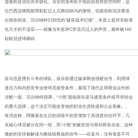
需要的是信任而非驯化。当安切洛蒂给予他自由发挥的空间时，这
位巴西边锋既能用彩虹过人点燃伯纳乌的激情，也能在欧冠决赛送
出致命助攻。贝尔纳特们担忧的“破坏战术纪律”，本质上是对非标准
化天才的不适应——就像当年批评C罗花式过人的声音，最终被160
粒欧冠进球碾碎。
皇马也是擅长斗争的球队，俱乐部通过媒体释放强硬信号，利用球
迷压力和内部竞争迫使球员接受条件，展现了现代足球商业运作的
冷酷一面。贝尔纳特强调，“小熊”面临留在皇马接受条件或寻求转会
的重大选择，这个决定可能改变他的职业生涯轨迹和公众形象。。
有消息称，阿隆索在次日的训练中刻意增加了高强度对抗环节，几
名核心球员被分在同一组，而“小熊”则被安排与替补阵容合练。这种
微妙的安排被解读为教练组释放的信号——在皇马，没有谁是不可