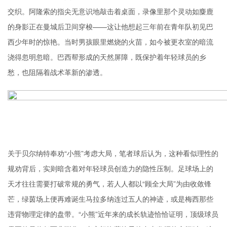
交织。阿隆索的指尖无意识地敲击着桌面，录像里那个灵动如麋鹿
的身影正在曼城后卫间穿梭——这让他想起三年前在青年队初见巴
西少年时的惊艳。当时男孩眼里燃烧的火苗，如今被更衣室的暗流
浇得忽明忽暗。巴西帮形成的天然屏障，既保护着年轻球员的乡
愁，也阻隔着战术革新的渗透。
关于贝尔纳特奉劝“小熊”考虑大局，笔者球后认为，这种看似理性的
规劝背后，实则暗含着对年轻球员创造力的隐性压制。足球场上的
天才往往需要打破常规的勇气，若人人都以“顾全大局”为由收敛锋
芒，绿茵场上便再难诞生马拉多纳连过五人的神迹，或是梅西那些
违背物理定律的盘带。“小熊”近年来的成长轨迹恰恰证明，顶级球员