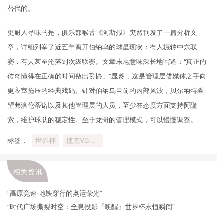
替代的。
更耐人寻味的是，俱乐部喉舌《阿斯报》突然刊发了一篇分析文
章，详细列举了近五年离开伯纳乌的球星现状：有人辗转中东联
赛，有人甚至沦落到次级联赛。文章末尾意味深长地写道：“真正的
传奇懂得在正确的时间做出妥协。”显然，这是管理层借媒体之手向
更衣室施压的经典戏码。针对伯纳乌目前的内部风波，贝尔纳特希
望弗洛伦蒂诺以及其他管理层的人员，至少在态度方面支持阿隆
索，维护球队的稳定性。至于龙哥的管理模式，可以慢慢调整。
标签：
世界杯
捷克VS墨
西哥捷克
VS墨西哥
直播
相关资讯
“高原竞速·地铁穿行的奥运荣光”
“时代广场撕裂时空：全息投影『唤醒』世界杯永恒瞬间”