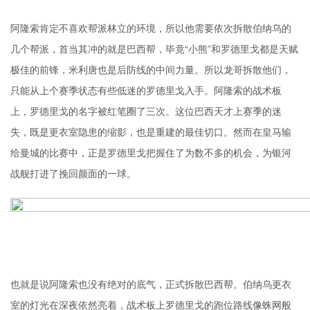
阿隆索肯定不喜欢帮派林立的环境，所以他需要依次拆散伯纳乌的
几个帮派，首当其冲的就是巴西帮，毕竟“小熊”和罗德里戈都是天赋
极佳的前锋，米利唐也是后防线的中间力量。所以龙哥拆散他们，
只能从上个赛季状态有些低迷的罗德里戈入手。阿隆索的战术板
上，罗德里戈的名字被红笔圈了三次。这位巴西天才上赛季的迷
失，既是更衣室隐患的缩影，也是重建的最佳切口。然而在皇马输
给曼城的比赛中，正是罗德里戈把握住了为数不多的机会，为银河
战舰打进了挽回颜面的一球。
也就是说阿隆索也没有绝对的底气，正式拆散巴西帮。伯纳乌更衣
室的灯光在深夜依然亮着，战术板上罗德里戈的跑位路线像蛛网般