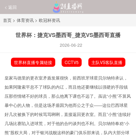
< 返回
首页
>
体育资讯
>
欧冠杯资讯
世界杯：捷克VS墨西哥_捷克VS墨西哥直播
2026-06-22
世界杯直播专属链接
CCTV5
主队VS客队直播
皇家马德里的更衣室矛盾发展很快，前西班牙球星贝尔纳特承认，
如果阿隆索平息不了球队的内讧，而且他还要继续以强硬的手段镇
压那些情绪不好的球员，那么他离下课也不远了。虽说“小熊”不算风
暴中心的人物，但是这场矛盾因为他而公之于众——这位巴西球星
好几次被换下的时候骂骂咧咧，直接返回更衣室。而且”小熊“连续好
几场比赛陷入进球荒，对于他的合约谈判也不利。贝尔纳特奉劝“小
熊”股权大局，对于银河战舰这样的豪门俱乐部来说，队内大部分球