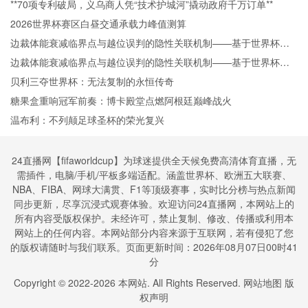
**70项专利破局，义乌商人凭“技术护城河”撬动政府千万订单**
2026世界杯赛区白昼交通承载力峰值测算
边裁体能衰减临界点与越位误判的隐性关联机制——基于世界杯跑
动负荷累积的实证分析
边裁体能衰减临界点与越位误判的隐性关联机制——基于世界杯跑
动负荷累积的实证分析
贝利三夺世界杯：无法复制的永恒传奇
糖果盒重响冠军前奏：博卡殿堂点燃阿根廷巅峰战火
温布利：不列颠足球圣杯的荣光复兴
24直播网【fifaworldcup】为球迷提供全天候免费高清体育直播，无
需插件，电脑/手机/平板多端适配。涵盖世界杯、欧洲五大联赛、
NBA、FIBA、网球大满贯、F1等顶级赛事，实时比分榜与热点新闻
同步更新，尽享沉浸式观赛体验。欢迎访问24直播网，本网站上的
所有内容受版权保护。未经许可，禁止复制、修改、传播或利用本
网站上的任何内容。本网站部分内容来源于互联网，若有侵犯了您
的版权请随时与我们联系。页面更新时间：2026年08月07日00时41
分
Copyright © 2022-
2026
本网站. All Rights Reserved.
网站地图
版
权声明