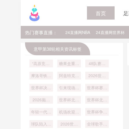
首页
足
热门赛事直播：
24直播网NBA
24直播网世界杯
24直播网中超
24直播网法乙
意甲第38轮相关资讯标签
24直播网NBA比尔
24直播网NB
“高原竞速·
糖果盒重响
48队赛制
地铁穿行的
冠军前奏：
下的小组积
摩洛哥铁壁
奥运荣光”
博卡殿堂点
阿兹特克球
分博弈与最
2026世界
终告破
燃阿根廷巅
场三度承办
杯：球员跨
优晋级路
世界杯决赛
世界杯：草
引来现场抢
峰战火
世界杯赛后
径：2026
城转场时
夜
皮系统升级
食潮
年世界杯战
球迷释放海
2026巅峰
技术方案解
世界杯北美
世界杯北美
略模拟
狗皮毛
决战：潘帕
新星！戴维
析
老将！奥乔
斯雄鹰再战
年轻一代迅
斯加拿大飞
机场欢迎标
亚墨西哥门
世界杯争冠
高卢雄鸡
速成长
语更新
翼
隐患！葡萄
神
球队陷入被
2026世界
全球歌手联
牙依赖 C