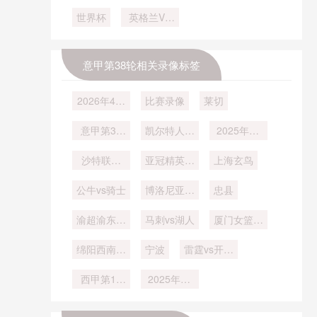
动局面
杯主题曲发
袂献唱
罗
世界杯
英格兰VS
布
加纳英格兰
VS加纳直
播
意甲第38轮相关录像标签
2026年4月
比赛录像
莱切
7日
意甲第31
凯尔特人vs
2025年12
轮
步行者
月28日
沙特联第
亚冠精英联
上海玄鸟
11轮
赛西亚区第
公牛vs骑士
博洛尼亚vs
6轮
忠县
尤文图斯
渝超渝东北
马刺vs湖人
厦门女篮vs
三峡库区
福建女篮
绵阳西南科
宁波
雷霆vs开拓
技大学
者
西甲第14
2025年11
轮
月22日