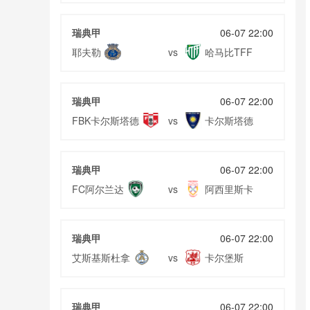
05月21日 F1艾米利亚-罗马涅大奖赛正赛 全场录像
回放
05月21日 国际米兰vs拉齐奥 全场录像回放
瑞典甲
06-07 22:00
05月20日 塞维利亚vs皇家马德里 全场录像回放
耶夫勒
哈马比TFF
vs
05月20日 莱切vs都灵 全场录像回放
05月20日 维罗纳vs科莫 全场录像回放
瑞典甲
06-07 22:00
FBK卡尔斯塔德
卡尔斯塔德
vs
瑞典甲
06-07 22:00
FC阿尔兰达
阿西里斯卡
vs
瑞典甲
06-07 22:00
艾斯基斯杜拿
卡尔堡斯
vs
瑞典甲
06-07 22:00