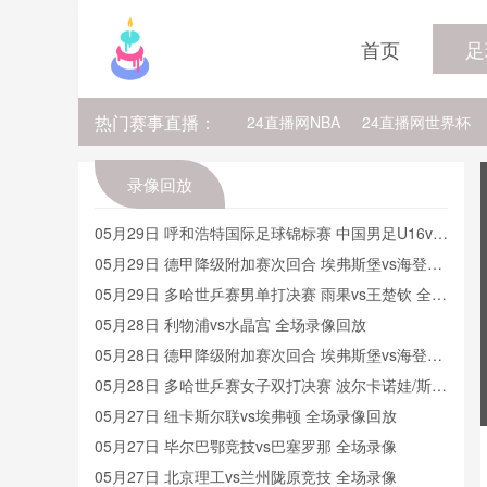
首页
足
热门赛事直播：
24直播网NBA
24直播网世界杯
24直播网中超
24直播网法乙
录像回放
24直播网NBA比尔
24直播网NB
05月29日 呼和浩特国际足球锦标赛 中国男足U16vs
沙特U16 全场录像
05月29日 德甲降级附加赛次回合 埃弗斯堡vs海登海
姆 全场录像
05月29日 多哈世乒赛男单打决赛 雨果vs王楚钦 全场
录像回放
05月28日 利物浦vs水晶宫 全场录像回放
05月28日 德甲降级附加赛次回合 埃弗斯堡vs海登海
姆 全场录像回放
05月28日 多哈世乒赛女子双打决赛 波尔卡诺娃/斯佐
科斯vs王曼昱/蒯曼 全场录像回放
05月27日 纽卡斯尔联vs埃弗顿 全场录像回放
05月27日 毕尔巴鄂竞技vs巴塞罗那 全场录像
05月27日 北京理工vs兰州陇原竞技 全场录像