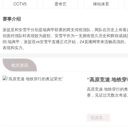
CCTV5
爱奇艺
咪咕体育
赛事介绍
派提亚和安雪平分别是瑞典甲联赛的两支传统强队，两队在历史上有着
但面对强队时表现较为疲软。安雪平作为一支拥有悠久历史和辉煌成就
间:瑞典甲，派提亚vs安雪平直播正式开始，24直播网带来流畅高清
表现和实力。
相关资讯
“高原竞速·地铁
高原竞速·地铁穿行的
赛，见证过无数次奇迹
“高原竞速·
地铁穿行的