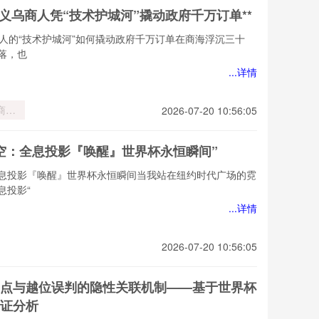
，义乌商人凭“技术护城河”撬动政府千万订单**
商人的“技术护城河”如何撬动政府千万订单在商海浮沉三十
落，也
...详情
商人
2026-07-20 10:56:05
技术护
”撬动
空：全息投影『唤醒』世界杯永恒瞬间”
千万订
*
息投影『唤醒』世界杯永恒瞬间当我站在纽约时代广场的霓
息投影“
...详情
2026-07-20 10:56:05
点与越位误判的隐性关联机制——基于世界杯
证分析