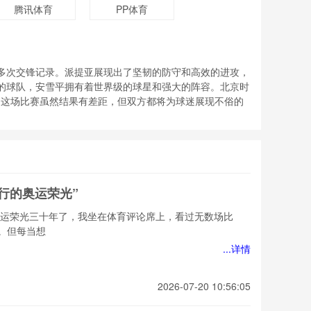
腾讯体育
PP体育
多次交锋记录。派提亚展现出了坚韧的防守和高效的进攻，
的球队，安雪平拥有着世界级的球星和强大的阵容。北京时
的。这场比赛虽然结果有差距，但双方都将为球迷展现不俗的
穿行的奥运荣光”
奥运荣光三十年了，我坐在体育评论席上，看过无数场比
。但每当想
...详情
2026-07-20 10:56:05