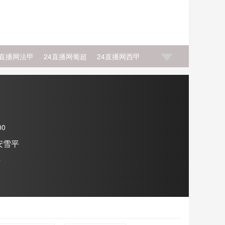
4直播网法甲
24直播网葡超
24直播网西甲
利
24直播网NBA艾维
24直播网NBA坎宁安
00
安雪平
始